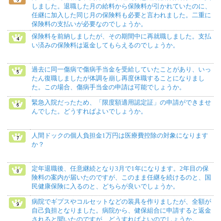
しました。退職した月の給料から保険料が引かれていたのに、
任継に加入した同じ月の保険料も必要と言われました。二重に
保険料の支払いが必要なのでしょうか。
保険料を前納しましたが、その期間中に再就職しました。支払
い済みの保険料は返金してもらえるのでしょうか。
過去に同一傷病で傷病手当金を受給していたことがあり、いっ
たん復職しましたが体調を崩し再度休職することになりまし
た。この場合、傷病手当金の申請は可能でしょうか。
緊急入院だったため、「限度額適用認定証」の申請ができませ
んでした。どうすればよいでしょうか。
人間ドックの個人負担金1万円は医療費控除の対象になります
か？
定年退職後、任意継続となり3月で1年になります。2年目の保
険料の案内が届いたのですが、このまま任継を続けるのと、国
民健康保険に入るのと、どちらが良いでしょうか。
病院でギプスやコルセットなどの装具を作りましたが、全額が
自己負担となりました。病院から、健保組合に申請すると返金
されると聞いたのですが、どうすればよいのでしょうか。