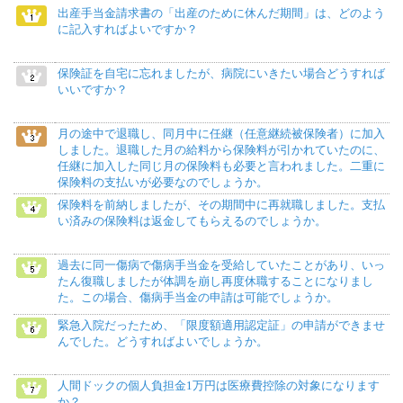
出産手当金請求書の「出産のために休んだ期間」は、どのよう
に記入すればよいですか？
保険証を自宅に忘れましたが、病院にいきたい場合どうすれば
いいですか？
月の途中で退職し、同月中に任継（任意継続被保険者）に加入
しました。退職した月の給料から保険料が引かれていたのに、
任継に加入した同じ月の保険料も必要と言われました。二重に
保険料の支払いが必要なのでしょうか。
保険料を前納しましたが、その期間中に再就職しました。支払
い済みの保険料は返金してもらえるのでしょうか。
過去に同一傷病で傷病手当金を受給していたことがあり、いっ
たん復職しましたが体調を崩し再度休職することになりまし
た。この場合、傷病手当金の申請は可能でしょうか。
緊急入院だったため、「限度額適用認定証」の申請ができませ
んでした。どうすればよいでしょうか。
人間ドックの個人負担金1万円は医療費控除の対象になります
か？